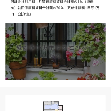
保証会社利用料：月額保証料賃料合計額の1％（連保
有）初回保証料賃料合計額の70％ 更新保証料1年毎1万
円 (連保無)
緑の多いお家は女性のあこ
がれ