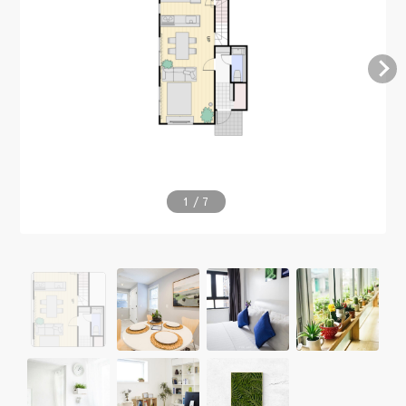
1
/
7