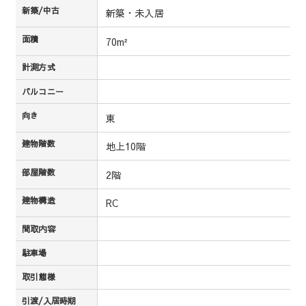
新築/中古
新築・未入居
面積
70m²
計測方式
バルコニー
向き
東
建物階数
地上10階
部屋階数
2階
建物構造
RC
間取内容
駐車場
取引態様
引渡/入居時期