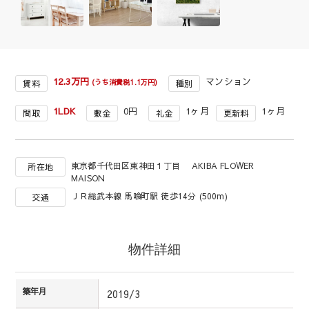
12.3万円
マンション
(うち消費税1.1万円)
賃料
種別
1LDK
0円
1ヶ月
1ヶ月
間取
敷金
礼金
更新料
東京都千代田区東神田１丁目 AKIBA FLOWER
所在地
MAISON
ＪＲ総武本線 馬喰町駅 徒歩14分 (500m)
交通
物件詳細
築年月
2019/3