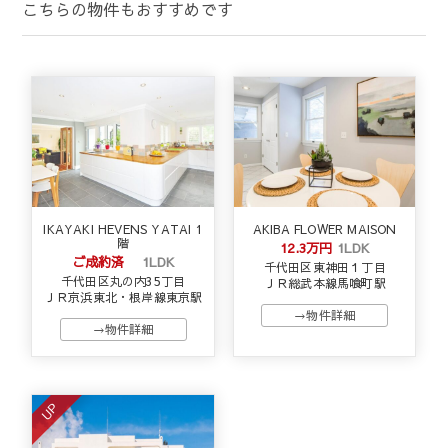
こちらの物件もおすすめです
IKAYAKI HEVENS YATAI 1
AKIBA FLOWER MAISON
階
12.3万円
1LDK
ご成約済
1LDK
千代田区東神田１丁目
千代田区丸の内35丁目
ＪＲ総武本線馬喰町駅
ＪＲ京浜東北・根岸線東京駅
→物件詳細
→物件詳細
UP