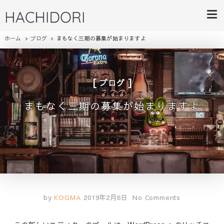
HACHIDORI
ライフスタイルにあったご提案
ホーム
ブログ
まもなく三期の募集が始まりますよ
ブログ
まもなく三期の募集が始まりますよ
by
KOGMA
2019年2月6日
No Comments