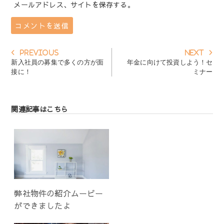
メールアドレス、サイトを保存する。
投
Previous
Next
Previous
Next
稿
post:
post:
新入社員の募集で多くの方が面
年金に向けて投資しよう！セ
ナ
接に！
ミナー
ビ
ゲ
ー
シ
関連記事はこちら
ョ
ン
弊社物件の紹介ムービー
ができましたよ