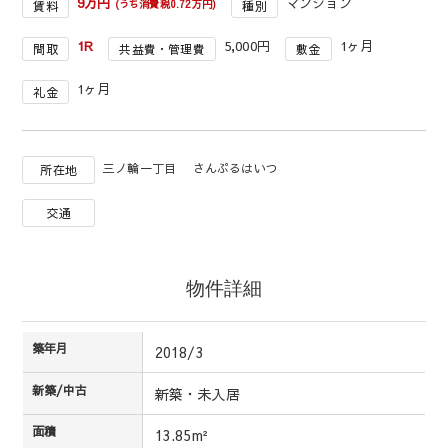
9万円
マンション
(うち消費税0.72万円)
賃料
種別
1R
5,000円
1ヶ月
間取
共益費・管理費
敷金
1ヶ月
礼金
三ノ輪一丁目 さんぷるはいつ
所在地
交通
物件詳細
築年月
2018/3
新築/中古
新築・未入居
面積
13.85m²