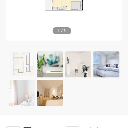
1
/
6