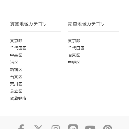
賃貸地域カテゴリ
売買地域カテゴリ
東京都
東京都
千代田区
千代田区
中央区
台東区
港区
中野区
新宿区
台東区
荒川区
足立区
武蔵野市
Facebook
Twitter
Instagram
Line
Yout
pi