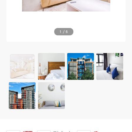
1
/
6